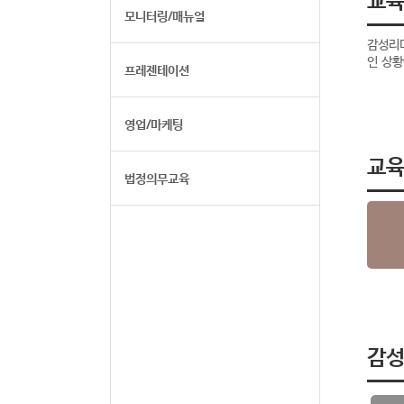
모니터링/매뉴얼
감성리더
인 상
프레젠테이션
영업/마케팅
교
법정의무교육
감성