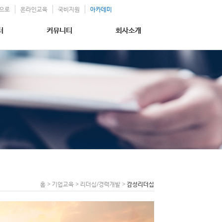
으로
온라인교육
국비지원
아카데미
터
커뮤니티
회사소개
홈 > 기업교육 > 리더십/경력개발 >
감성리더십