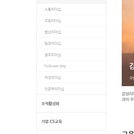
· 소통리더십
· 코칭리더십
· 협상리더십
· 팀장리더십
· 셀프리더십
· Followership
· 여성리더십
구
· 인문학리더십
감성리
과의 우
조직활성화
기업 CS교육
교