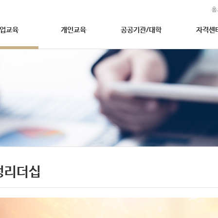
홈
업교육
개인교육
공공기관/대학
자격센
성리더십