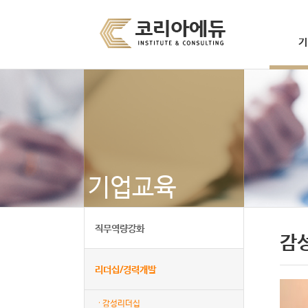
기
기업교육
직무역량강화
감
리더십/경력개발
· 감성리더십