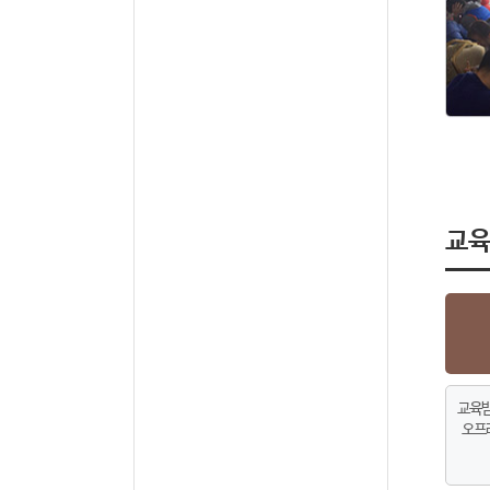
교육
교육받
오프