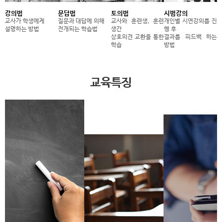
강의법
문답법
토의법
시범강의
교사가 학생에게
질문과 대답에 의해
교사와 훈련생, 훈련
개인별 시연강의를 진
설명하는 방법
전개되는 학습법
생간
행 후
상호의견 교환을 통한
결과를 피드백 하는
학습
방법
교육특징