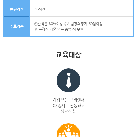
훈련기간
28시간
①출석률 80%이상 ②시범강의평가 60점이상
수료기준
※ 두가지 기준 모두 충족 시 수료
교육대상
기업 또는 프리랜서
CS강사로 활동하고
싶으신 분