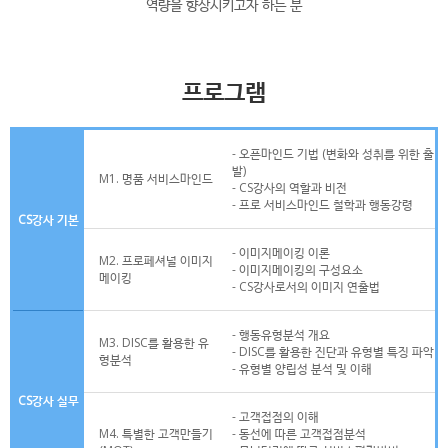
역량을 향상시키고자 하는 분
프로그램
- 오픈마인드 기법 (변화와 성취를 위한 출
발)
M1. 명품 서비스마인드
- CS강사의 역할과 비전
- 프로 서비스마인드 철학과 행동강령
CS강사 기본
- 이미지메이킹 이론
M2. 프로페셔널 이미지
- 이미지메이킹의 구성요소
메이킹
- CS강사로서의 이미지 연출법
- 행동유형분석 개요
M3. DISC를 활용한 유
- DISC를 활용한 진단과 유형별 특징 파악
형분석
- 유형별 양립성 분석 및 이해
CS강사 실무
- 고객접점의 이해
M4. 특별한 고객만들기
- 동선에 따른 고객접점분석