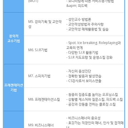
(MOT)
- 모니터링에 따른 서비스평가방법
&apm; 피드백
- 성인교수 방법론
M5. 강의기획 및 교안작
- 교안작성방법과 주의사항
성
- 교안작성 매체활용법 및 실습
창의적
교수기법
- Spot. Ice breaking. Roleplaying과
교육의 연계
M6. S.I.R기법
- 다양한 S.I.R 활용기법
- S.I.R 지도요령 및 운영스킬 강화
- 자신의 음성진단
M7. 스피치기법
- 정확한 발음과 발성연습
- CS강사로서 보이스연출
프레젠테이션
기법
- 청중의 집중도를 높이는 오프닝스킬
M8. 프레젠테이션스킬
- 상황별 제스처와 질문스킬, 피드백 스킬
- 공감과 감동을 전하는 클로징 스킬
- 비즈니스매너의 중요성
- 호감가는 직장인의 매너, 인사 및 접객매
M9. 비즈니스매너
너