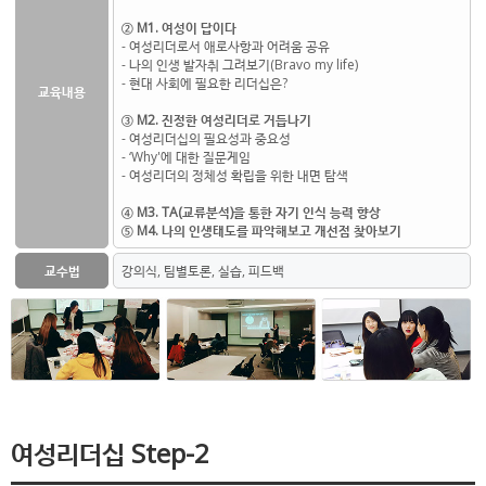
② M1. 여성이 답이다
- 여성리더로서 애로사항과 어려움 공유
- 나의 인생 발자취 그려보기(Bravo my life)
- 현대 사회에 필요한 리더십은?
교육내용
③ M2. 진정한 여성리더로 거듭나기
- 여성리더십의 필요성과 중요성
- ‘Why'에 대한 질문게임
- 여성리더의 정체성 확립을 위한 내면 탐색
④ M3. TA(교류분석)을 통한 자기 인식 능력 향상
⑤ M4. 나의 인생태도를 파악해보고 개선점 찾아보기
교수법
강의식, 팀별토론, 실습, 피드백
여성리더십 Step-2