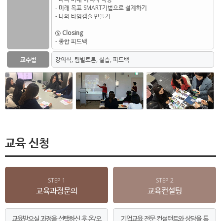
- 미래 목표 SMART기법으로 설계하기
- 나의 타임캡슐 만들기
⑤ Closing
- 종합 피드백
교수법
강의식, 팀별토론, 실습, 피드백
교육 신청
STEP 1
STEP 2
교육과정문의
교육컨설팅
교육받으실 과정을 선택하신 후 온/오
기업교육 전문 컨설턴트와 상담을 통