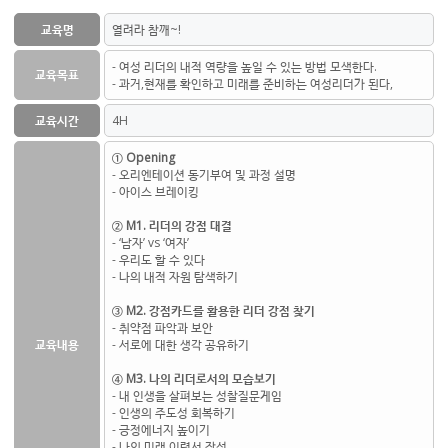
교육명
열려라 참깨~!
- 여성 리더의 내적 역량을 높일 수 있는 방법 모색한다.
교육목표
- 과거,현재를 확인하고 미래를 준비하는 여성리더가 된다,
교육시간
4H
① Opening
- 오리엔테이션 동기부여 및 과정 설명
- 아이스 브레이킹
② M1. 리더의 강점 대결
- ‘남자’ vs ‘여자’
- 우리도 할 수 있다
- 나의 내적 자원 탐색하기
③ M2. 강점카드를 활용한 리더 강점 찾기
- 취약점 파악과 보안
교육내용
- 서로에 대한 생각 공유하기
④ M3. 나의 리더로서의 모습보기
- 내 인생을 살펴보는 성찰질문게임
- 인생의 주도성 회복하기
- 긍정에너지 높이기
- 나의 미래 이력서 작성