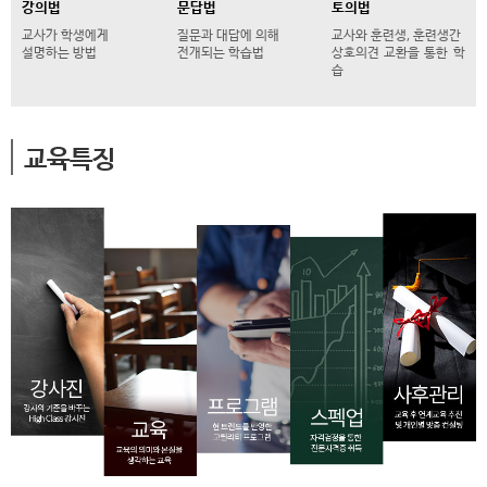
강의법
문답법
토의법
교사가 학생에게
질문과 대답에 의해
교사와 훈련생, 훈련생간
설명하는 방법
전개되는 학습법
상호의견 교환을 통한 학
습
교육특징