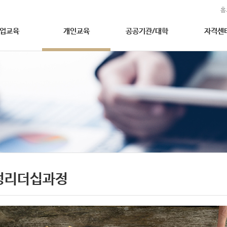
홈
업교육
개인교육
공공기관/대학
자격센
성리더십과정