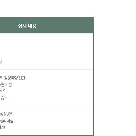
상세 내용
례
더의 감성역량 진단
표현 기술
 배양
 습득
 형성방법
감성리더십
성리더