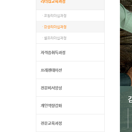
리더십교육과정
· 코칭리더십과정
· 감성리더십과정
· 셀프리더십과정
자격증취득과정
프레젠테이션
전문비서양성
개인역량강화
전문교육과정