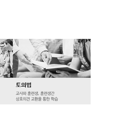
토의법
교사와 훈련생, 훈련생간
상호의견 교환을 통한 학습