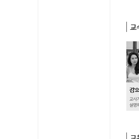
교
강
교사
설명
교