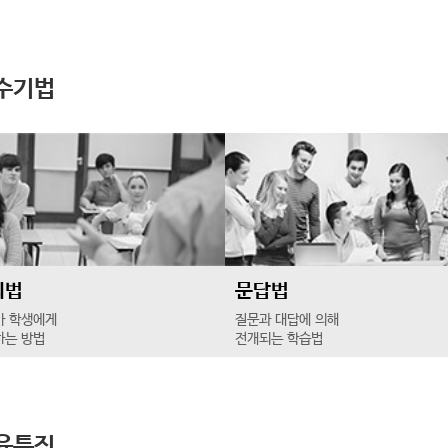
수기법
의법
문답법
가 학생에게
질문과 대답에 의해
하는 방법
전개되는 학습법
육특징