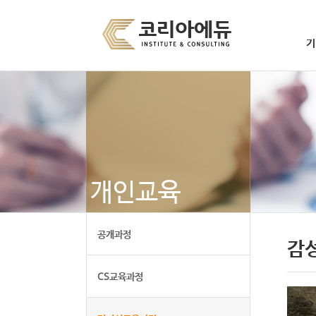
기
개인교육
공개과정
감
CS교육과정