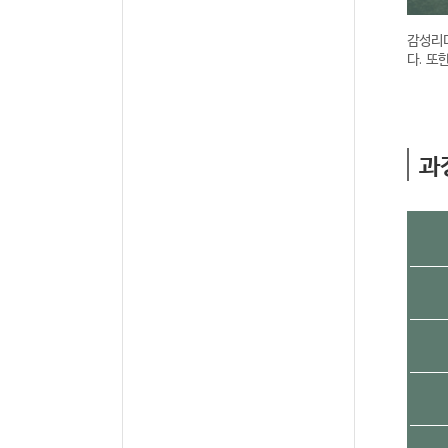
감성리
다. 또
과