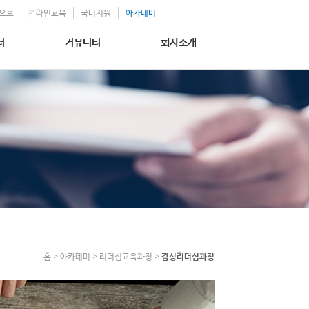
으로
온라인교육
국비지원
아카데미
터
커뮤니티
회사소개
홈 > 아카데미 > 리더십교육과정 >
감성리더십과정