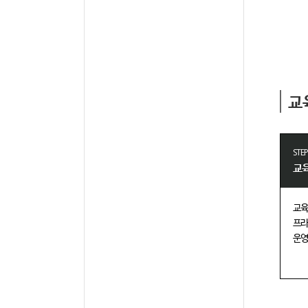
교
STEP
교
교육
프라
운영