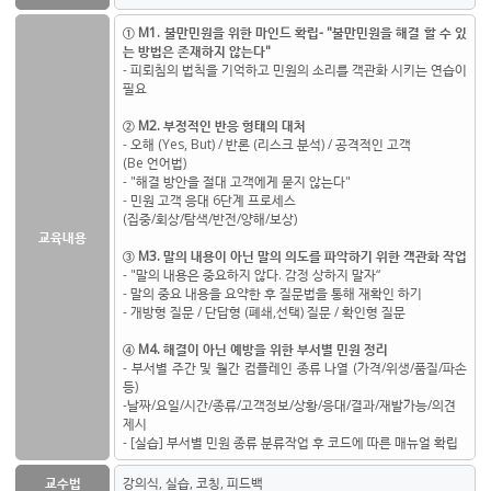
① M1. 불만민원을 위한 마인드 확립- "불만민원을 해결 할 수 있
는 방법은 존재하지 않는다"
- 피뢰침의 법칙을 기억하고 민원의 소리를 객관화 시키는 연습이
필요
② M2. 부정적인 반응 형태의 대처
- 오해 (Yes, But) / 반론 (리스크 분석) / 공격적인 고객
(Be 언어법)
- "해결 방안을 절대 고객에게 묻지 않는다"
- 민원 고객 응대 6단계 프로세스
(집중/회상/탐색/반전/양해/보상)
교육내용
③ M3. 말의 내용이 아닌 말의 의도를 파악하기 위한 객관화 작업
- "말의 내용은 중요하지 않다. 감정 상하지 말자“
- 말의 중요 내용을 요약한 후 질문법을 통해 재확인 하기
- 개방형 질문 / 단답형 (폐쇄,선택) 질문 / 확인형 질문
④ M4. 해결이 아닌 예방을 위한 부서별 민원 정리
- 부서별 주간 및 월간 컴플레인 종류 나열 (가격/위생/품질/파손
등)
-날짜/요일/시간/종류/고객정보/상황/응대/결과/재발가능/의견
제시
- [실습] 부서별 민원 종류 분류작업 후 코드에 따른 매뉴얼 확립
교수법
강의식, 실습, 코칭, 피드백