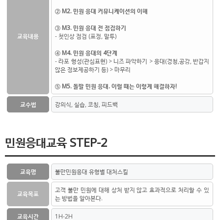
② M2. 민원 응대 커뮤니케이션의 이해
③ M3. 민원 응대 전 점검하기
교육내용
- 첫인상 점검 (표정, 말투)
④ M4. 민원 응대의 4단계
- 라포 형성(관심표현) > 니즈 파악하기 > 응대(경청,공감, 반갑지
않은 정보제공하기 등) > 마무리
⑤ M5. 돌발 민원 응대. 이럴 때는 이렇게 해결하자!
교수법
강의식, 실습, 코칭, 피드백
민원응대교육 STEP-2
교육명
불만민원응대 유형별 대처스킬
고객 불만 민원에 대해 상처 받지 않고 효과적으로 처리할 수 있
교육목표
는 방법을 알아본다.
교육시간
1H-2H