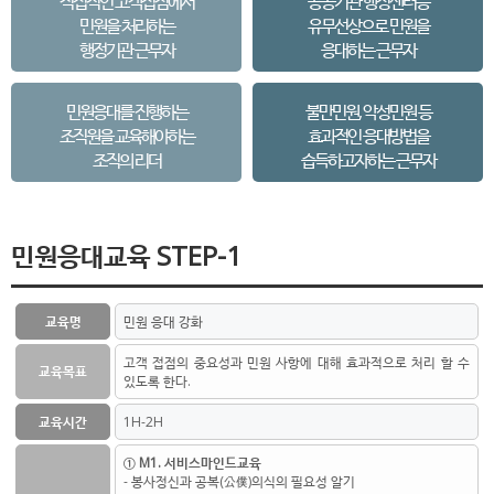
직접적인 고객접점에서
공공기관 행정센터등
민원을 처리하는
유무선상으로 민원을
행정기관 근무자
응대하는 근무자
민원응대를 진행하는
불만민원, 악성민원 등
조직원을 교육해야하는
효과적인 응대방법을
조직의 리더
습득하고자하는 근무자
민원응대교육 STEP-1
교육명
민원 응대 강화
고객 접점의 중요성과 민원 사항에 대해 효과적으로 처리 할 수
교육목표
있도록 한다.
교육시간
1H-2H
① M1. 서비스마인드교육
- 봉사정신과 공복(公僕)의식의 필요성 알기